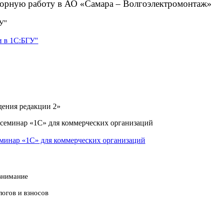
рную работу в АО «Самара – Волгоэлектромонтаж»
и в 1С:БГУ"
дения редакции 2»
минар «1С» для коммерческих организаций
 внимание
логов и взносов