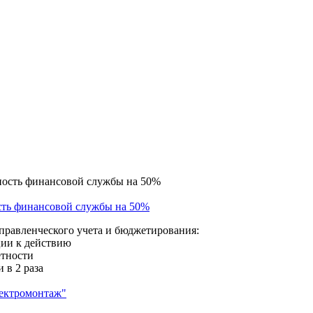
сть финансовой службы на 50%
правленческого учета и бюджетирования:
ции к действию
етности
 в 2 раза
лектромонтаж"