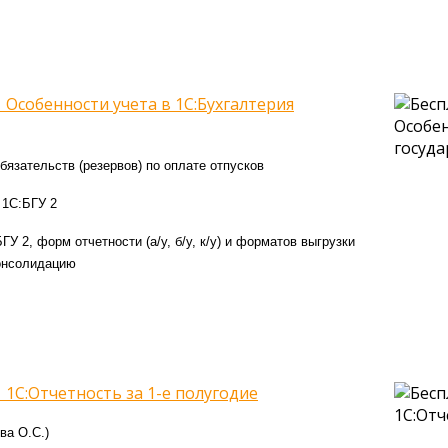
 Особенности учета в 1С:Бухгалтерия
бязательств (резервов) по оплате отпусков
 1С:БГУ 2
У 2, форм отчетности (а/у, б/у, к/у) и форматов выгрузки
онсолидацию
 1С:Отчетность за 1-е полугодие
ва О.С.)