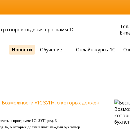
Тел.
нтр сопровождения программ 1С
Е-ma
Новости
Обучение
Онлайн-курсы 1С
О 
1 Возможности «1С:ЗУП», о которых должен
латы в программе 1С: ЗУП, ред. 3
ед.3», о которых должен знать каждый бухгалтер