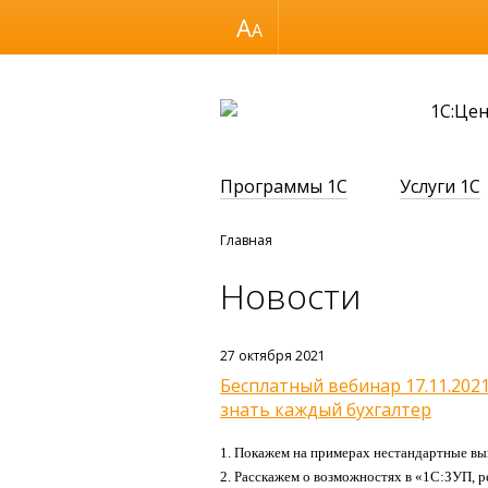
Размер шрифта
1С:Це
Программы 1С
Услуги 1С
Главная
Новости
27 октября 2021
Бесплатный вебинар 17.11.202
знать каждый бухгалтер
1. Покажем на примерах н
естандартные вып
2. Расскажем о
в
озможностях
в «1С:ЗУП, р