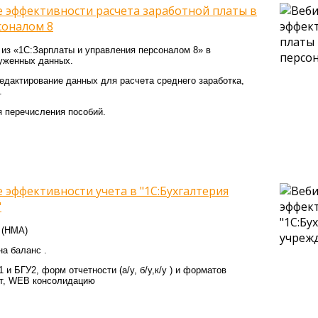
е эффективности расчета заработной платы в
соналом 8
из «1С:Зарплаты и управления персоналом 8» в
руженных данных.
дактирование данных для расчета среднего заработка,
.
 перечисления пособий.
 эффективности учета в "1С:Бухгалтерия
"
 (НМА)
на баланс .
и БГУ2, форм отчетности (а/у, б/у,к/у ) и форматов
ет, WEB консолидацию