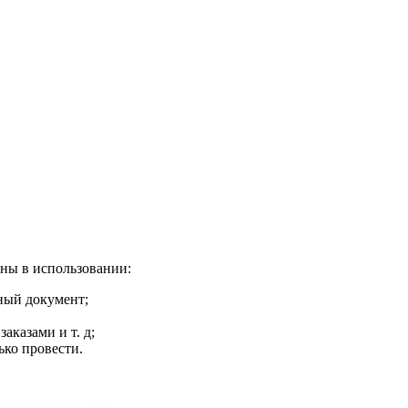
бны в использовании:
ный документ;
аказами и т. д;
ько провести.