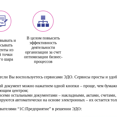
В целом повысить
вывать и
эффективность
сывать
деятельности
енты из
организации за счет
 точки
оптимизации бизнес-
го шара
процессов
, если Вы воспользуетесь сервисами ЭДО. Сервисы просты и удо
ый документ можно нажатием одной кнопки – проще, чем бумаж
яющим центром;
семи остальными документами – накладными, актами, счетами, з
уются автоматически на основе электронных – их остается тол
вателями “1C:Предприятие” в решении ЭДО: